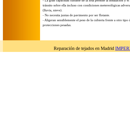
-
La gran capacidad filtrante de la losa permite la instalación y el
tránsito sobre ella incluso con condiciones metereológicas advers
(lluvia, nieve).
-
No necesita juntas de pavimento por ser flotante.
-
Aligeran sensiblemente el peso de la cubierta frente a otro tipo 
protecciones pesadas.
Reparación de tejados en Madrid
IMPERB